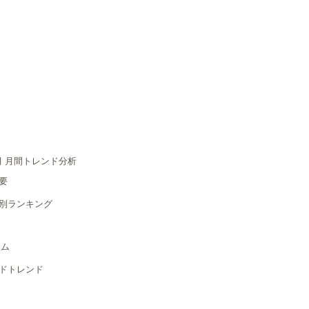
2月 月間トレンド分析
要
別ランキング
う
ヨム
ドトレンド
う