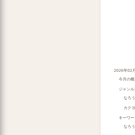
2026年0
今月の概
ジャンル
なろ
カク
キーワー
なろ