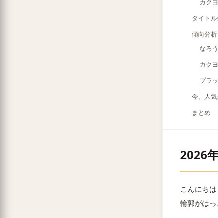
カク
タイトル
傾向分析
なろ
カク
プラ
今、人気
まとめ
202
こんにちは
輪郭がはっ