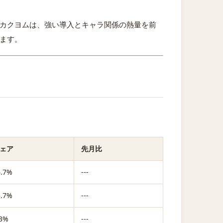
カクヨムは、強い導入とキャラ関係の熱量を前
ます。
ェア
先月比
6.7%
---
5.7%
---
.3%
---