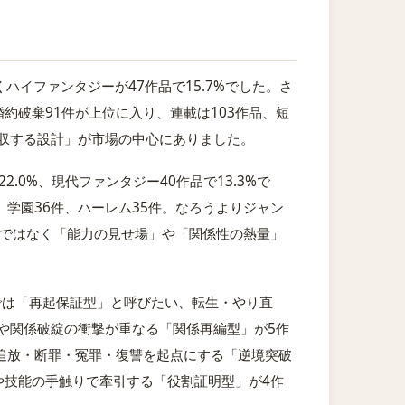
くハイファンタジーが47作品で15.7%でした。さ
婚約破棄91件が上位に入り、連載は103作品、短
回収する設計」が市場の中心にありました。
2.0%、現代ファンタジー40作品で13.3%で
、学園36件、ハーレム35件。なろうよりジャン
ではなく「能力の見せ場」や「関係性の熱量」
では「再起保証型」と呼びたい、転生・やり直
や関係破綻の衝撃が重なる「関係再編型」が5作
追放・断罪・冤罪・復讐を起点にする「逆境突破
や技能の手触りで牽引する「役割証明型」が4作