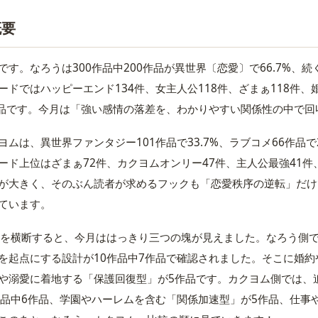
概要
です。なろうは300作品中200作品が異世界〔恋愛〕で66.7%、続
ードではハッピーエンド134件、女主人公118件、ざまぁ118件、
作品です。今月は「強い感情の落差を、わかりやすい関係性の中で
ムは、異世界ファンタジー101作品で33.7%、ラブコメ66作品で2
ード上位はざまぁ72件、カクヨムオンリー47件、主人公最強41件
が大きく、そのぶん読者が求めるフックも「恋愛秩序の逆転」だけ
ています。
品を横断すると、今月ははっきり三つの塊が見えました。なろう側
を起点にする設計が10作品中7作品で確認されました。そこに婚約
や溺愛に着地する「保護回復型」が5作品です。カクヨム側では、
作品中6作品、学園やハーレムを含む「関係加速型」が5作品、仕事