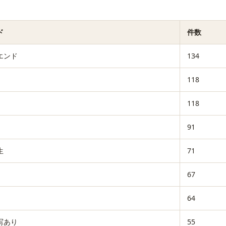
ド
件数
エンド
134
118
118
91
生
71
67
64
写あり
55