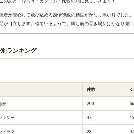
このあと、なろう・カクヨム・比較の順に見ていきます！
読者が安心して飛び込める感情導線の精度がかなり高い月でした。
品が目立ちます。似ているようで、勝ち筋の置き場所はかなり違い
ル別ランキング
件数
シ
恋愛〕
200
6
ンタジー
47
1
ンドラマ
28
9