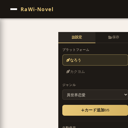
RaWi-Novel
設定
保存
プラットフォーム
なろう
カクヨム
ジャンル
カード追加
0/5
自動保存