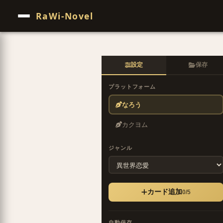
RaWi-Novel
設定
保存
プラットフォーム
なろう
カクヨム
ジャンル
カード追加
0/5
自動保存