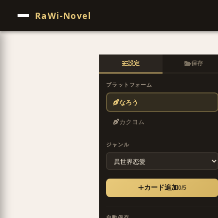
RaWi-Novel
設定
保存
プラットフォーム
なろう
カクヨム
ジャンル
カード追加
0/5
自動保存