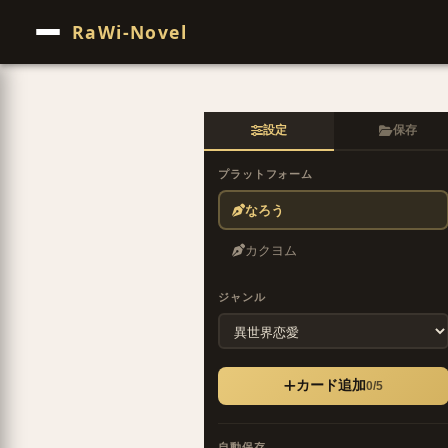
RaWi-Novel
設定
保存
プラットフォーム
なろう
カクヨム
ジャンル
カード追加
0/5
自動保存