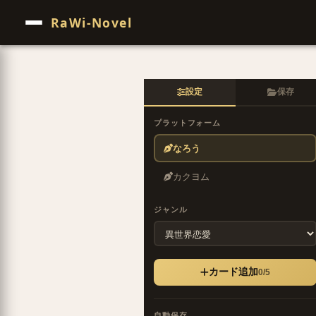
RaWi-Novel
設定
保存
プラットフォーム
なろう
カクヨム
ジャンル
カード追加
0/5
自動保存